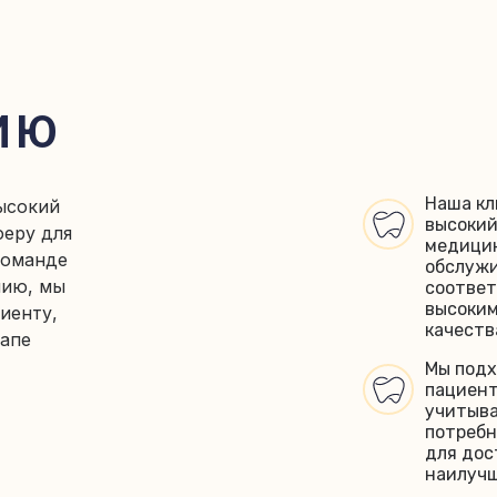
ИЮ
Наша кл
ысокий
высокий
феру для
медици
команде
обслужи
нию, мы
соотве
высоки
иенту,
качеств
тапе
Мы подх
пациент
учитыва
потребн
для до
наилучш