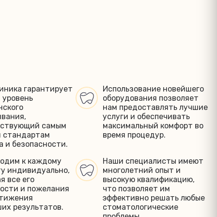
иника гарантирует
Использование новейшего
 уровень
оборудования позволяет
нского
нам предоставлять лучшие
вания,
услуги и обеспечивать
тствующий самым
максимальный комфорт во
м стандартам
время процедур.
а и безопасности.
одим к каждому
Наши специалисты имеют
у индивидуально,
многолетний опыт и
я все его
высокую квалификацию,
ости и пожелания
что позволяет им
стижения
эффективно решать любые
их результатов.
стоматологические
проблемы.